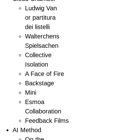
Ludwig Van
or partitura
dei listelli
Walterchens
Spielsachen
Collective
Isolation
A Face of Fire
Backstage
Mini
Esmoa
Collaboration
Feedback Films
AI Method
On the