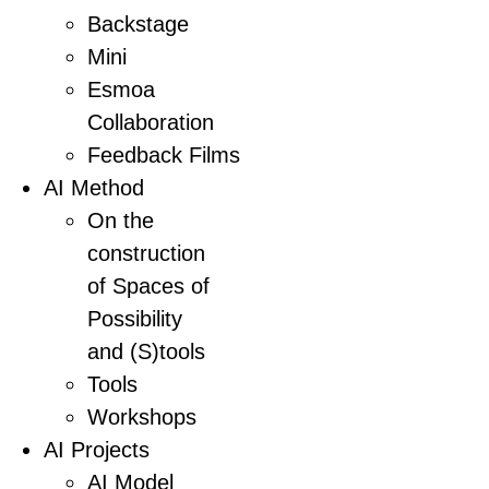
Backstage
Mini
Esmoa
Collaboration
Feedback Films
AI Method
On the
construction
of Spaces of
Possibility
and (S)tools
Tools
Workshops
AI Projects
AI Model