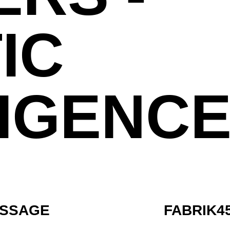
IC
LIGENC
ISSAGE
FABRIK4