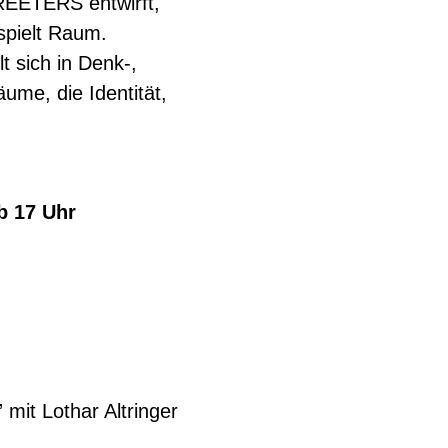
FREETERS entwirft,
espielt Raum.
t sich in Denk-,
äume, die Identität,
b 17 Uhr
mit Lothar Altringer