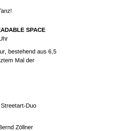
 Tanz!
EADABLE SPACE
Uhr
ur, bestehend aus 6,5
etztem Mal der
 Streetart-Duo
ernd Zöllner