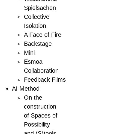
Spielsachen
Collective
Isolation
A Face of Fire
Backstage
Mini
Esmoa
Collaboration
Feedback Films
AI Method
On the
construction
of Spaces of
Possibility
and (S)tools