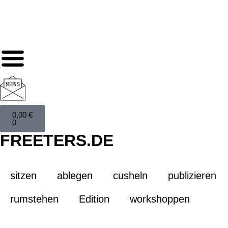
0,00
€
0
FREETERS.DE
sitzen
ablegen
cusheln
publizieren
rumstehen
Edition
workshoppen