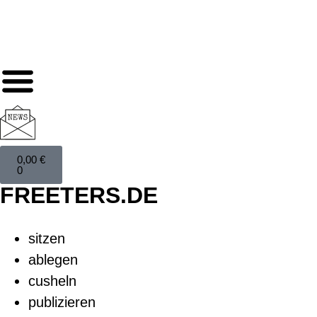
0,00
€
0
FREETERS.DE
sitzen
ablegen
cusheln
publizieren