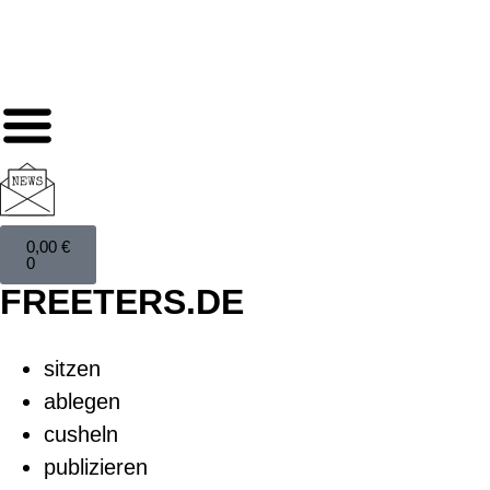
0,00
€
0
FREETERS.DE
sitzen
ablegen
cusheln
publizieren