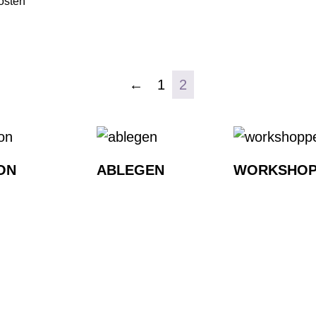
osten
←
1
2
ON
ABLEGEN
WORKSHOP